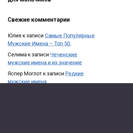
Свежие комментарии
Юлия
к записи
Самые Популярные
Мужские Имена – Топ 50.
Селима
к записи
Чеченские
мужские имена и их значение
Яспер Моглот
к записи
Редкие
мужские имена
Выдумщица
к записи
Китайские
мужские имена и их значение.
Ника
к записи
Самые Популярные
Мужские Имена – Топ 50.