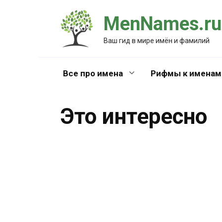
Перейти
MenNames.ru
к
содержанию
Ваш гид в мире имён и фамилий
Все про имена
Рифмы к именам
Это интересно
Судьбы имен, или Будьте 
0
56