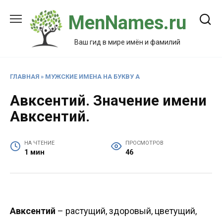
Перейти
MenNames.ru
к
содержанию
Ваш гид в мире имён и фамилий
ГЛАВНАЯ
»
МУЖСКИЕ ИМЕНА НА БУКВУ А
Авксентий. Значение имени
Авксентий.
НА ЧТЕНИЕ
ПРОСМОТРОВ
1 мин
46
Авксентий
– растущий, здоровый, цветущий,