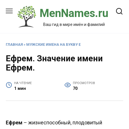
Перейти
MenNames.ru
к
содержанию
Ваш гид в мире имён и фамилий
ГЛАВНАЯ
»
МУЖСКИЕ ИМЕНА НА БУКВУ Е
Ефрем. Значение имени
Ефрем.
НА ЧТЕНИЕ
ПРОСМОТРОВ
1 мин
70
Ефрем
– жизнеспособный, плодовитый