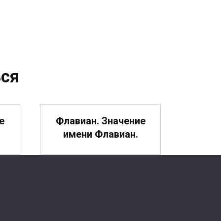
ся
е
Флавиан. Значение
имени Флавиан.
Феофилакт.
ие
Значение имени
Феофилакт.