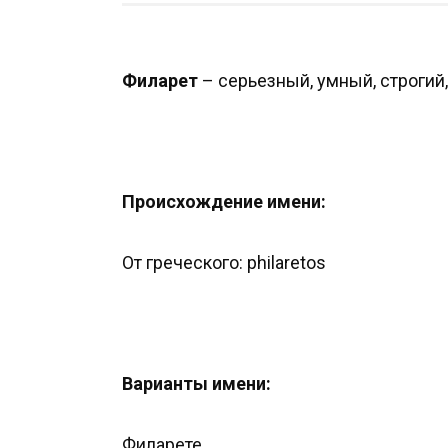
Филарет
– серьезный, умный, строгий
Происхождение имени:
От греческого: philaretos
Варианты имени:
Филарете