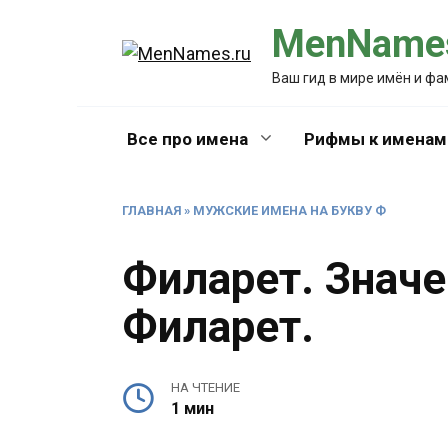
Перейти
MenNames
к
содержанию
Ваш гид в мире имён и ф
Все про имена
Рифмы к именам
ГЛАВНАЯ
»
МУЖСКИЕ ИМЕНА НА БУКВУ Ф
Филарет. Знач
Филарет.
НА ЧТЕНИЕ
1 мин