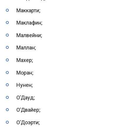
Маккарти;
Маклафин;
Малвейни;
Маллан;
Махер;
Моран;
Нунен;
О’Дауд;
О’Двайер;
О’Доэрти;