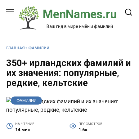
Перейти
MenNames.ru
к
содержанию
Ваш гид в мире имён и фамилий
ГЛАВНАЯ
»
ФАМИЛИИ
350+ ирландских фамилий и
их значения: популярные,
редкие, кельтские
ФАМИЛИИ
НА ЧТЕНИЕ
ПРОСМОТРОВ
14 мин
1.6к.