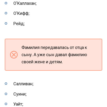
О’Каллахан;
О’Кифф;
Рейд;
Фамилия передавалась от отца к
сыну. А уже сын давал фамилию
своей жене и детям.
Салливан;
Суини;
Уайт;