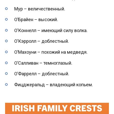
Мур – величественный.
О’Брайен – высокий.
О’Коннелл – имеющий силу волка.
О’Кэрролл – доблестный.
О’Махоуни – похожий на медведя.
О’Салливан – темноглазый.
О’Фаррелл – доблестный.
Фицджеральд – владеющий копьем.