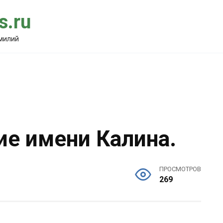
.ru
амилий
ие имени Калина.
ПРОСМОТРОВ
269