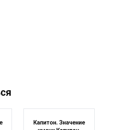
ся
е
Капитон. Значение