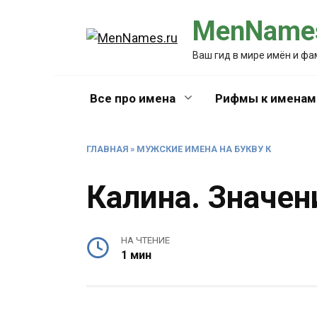
Перейти
MenNames
к
содержанию
Ваш гид в мире имён и ф
Все про имена
Рифмы к именам
ГЛАВНАЯ
»
МУЖСКИЕ ИМЕНА НА БУКВУ К
Калина. Значен
НА ЧТЕНИЕ
1 мин