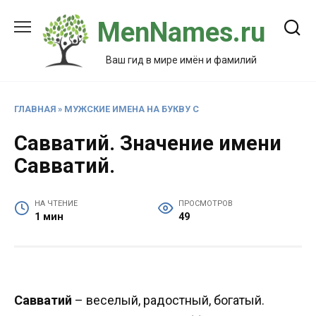
Перейти
MenNames.ru
к
содержанию
Ваш гид в мире имён и фамилий
ГЛАВНАЯ
»
МУЖСКИЕ ИМЕНА НА БУКВУ С
Савватий. Значение имени
Савватий.
НА ЧТЕНИЕ
ПРОСМОТРОВ
1 мин
49
Савватий
– веселый, радостный, богатый.