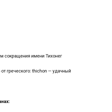
ем сокращения имени Тихонег
 от греческого: thichon — удачный
анах: