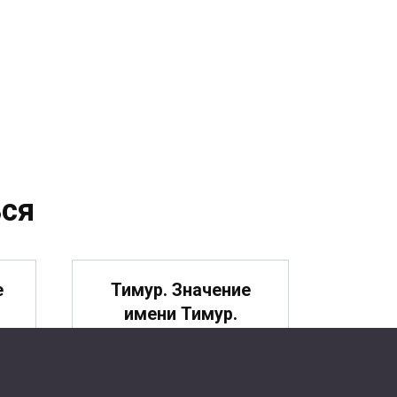
ся
е
Тимур. Значение
имени Тимур.