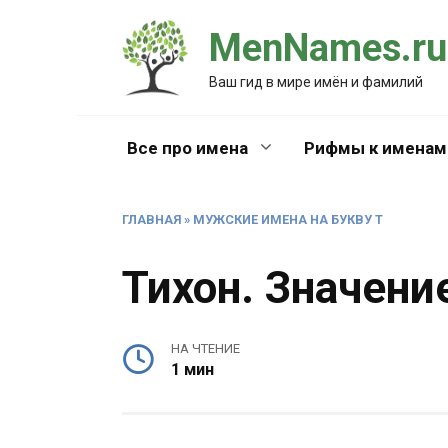
Перейти
MenNames.ru
к
содержанию
Ваш гид в мире имён и фамилий
Все про имена
Рифмы к именам
ГЛАВНАЯ
»
МУЖСКИЕ ИМЕНА НА БУКВУ Т
Тихон. Значени
НА ЧТЕНИЕ
1 мин