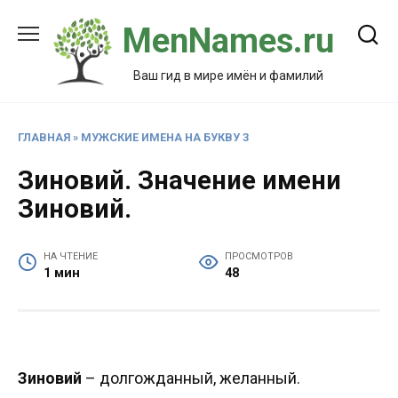
Перейти
MenNames.ru
к
содержанию
Ваш гид в мире имён и фамилий
ГЛАВНАЯ
»
МУЖСКИЕ ИМЕНА НА БУКВУ З
Зиновий. Значение имени
Зиновий.
НА ЧТЕНИЕ
ПРОСМОТРОВ
1 мин
48
Зиновий
– долгожданный, желанный.