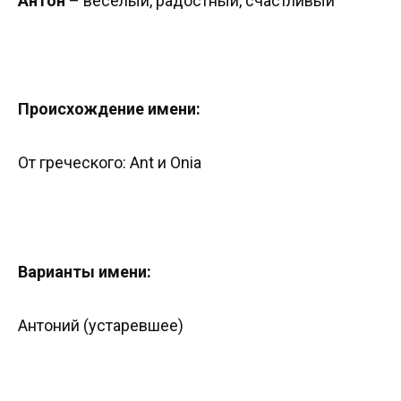
Антон
– веселый, радостный, счастливый
Происхождение имени:
От греческого: Ant и Onia
Варианты имени:
Антоний (устаревшее)