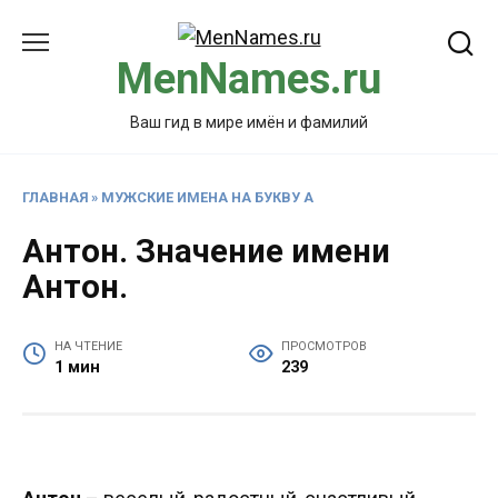
Перейти
к
MenNames.ru
содержанию
Ваш гид в мире имён и фамилий
ГЛАВНАЯ
»
МУЖСКИЕ ИМЕНА НА БУКВУ А
Антон. Значение имени
Антон.
НА ЧТЕНИЕ
ПРОСМОТРОВ
1 мин
239