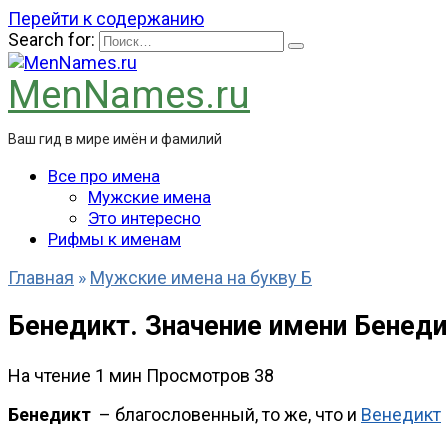
Перейти к содержанию
Search for:
MenNames.ru
Ваш гид в мире имён и фамилий
Все про имена
Мужские имена
Это интересно
Рифмы к именам
Главная
»
Мужские имена на букву Б
Бенедикт. Значение имени Бенеди
На чтение
1 мин
Просмотров
38
Бенедикт
– благословенный, то же, что и
Венедикт