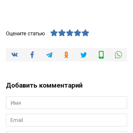
Оцените статью
Добавить комментарий
Имя
*
Email
*