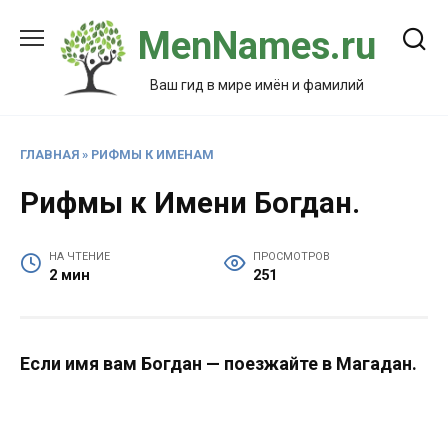
Перейти
MenNames.ru
к
содержанию
Ваш гид в мире имён и фамилий
ГЛАВНАЯ
»
РИФМЫ К ИМЕНАМ
Рифмы к Имени Богдан.
НА ЧТЕНИЕ
ПРОСМОТРОВ
2 мин
251
Если имя вам Богдан — поезжайте в Магадан.