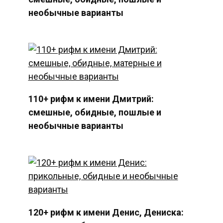
необычные варианты
110+ рифм к имени Дмитрий:
смешные, обидные, пошлые и
необычные варианты
120+ рифм к имени Денис, Дениска: