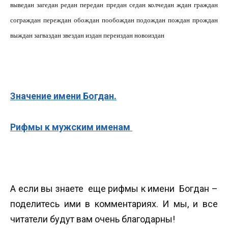
выведан загедан редан передан предан седан колчедан ждан граждан
сограждан переждан обождан пообождан подождан пождан прождан
выждан загваздан звездан издан переиздан новоиздан
Значение имени Богдан.
Рифмы к мужским именам
А если вы знаете еще рифмы к имени Богдан –
поделитесь ими в комментариях. И мы, и все
читатели будут вам очень благодарны!