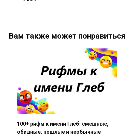
Вам также может понравиться
100+ рифм к имени Глеб: смешные,
обидные, пошлые и необычные