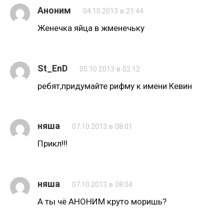
Аноним
04.10.2013 в 21:44
Женечка яйца в жменечьку
St_EnD
05.10.2013 в 02:12
ребят,придумайте рифму к имени Кевин
няша
07.10.2013 в 08:01
Прикл!!!
няша
07.10.2013 в 08:04
А ты чё АНОНИМ круто моришь?