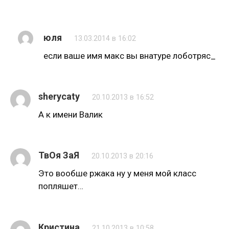
юля
13.03.2014 в 16:02
если ваше имя макс вы внатуре лоботряс_
sherycaty
20.10.2013 в 16:52
А к имени Валик
ТвОя ЗаЯ
20.10.2013 в 20:16
Это вообше ржака ну у меня мой класс
попляшет…
Кристина
21.10.2013 в 10:58