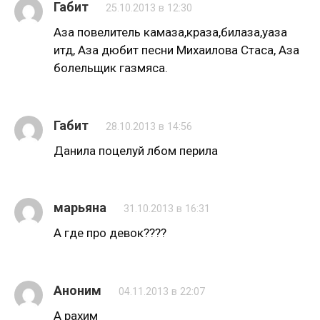
Габит
25.10.2013 в 12:30
Аза повелитель камаза,краза,билаза,уаза
итд, Аза дюбит песни Михаилова Стаса, Аза
болельщик газмяса.
Габит
28.10.2013 в 14:56
Данила поцелуй лбом перила
марьяна
31.10.2013 в 16:31
А где про девок????
Аноним
04.11.2013 в 22:07
А рахим