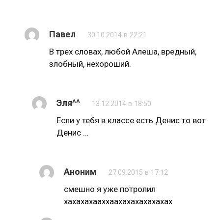
Павел
30.10.2014 в 22:21
В трех словах, любой Алеша, вредный,
злобный, нехороший.
Эля^^
13.12.2014 в 18:50
Если у тебя в классе есть Денис то вот
Денис …
Аноним
27.09.2015 в 17:12
смешно я уже потролил
хахахахааххаахахахахахахах