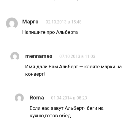
Марго
02.10.2013 в 15:48
Напишите про Альберта
mennames
07.10.2013 в 11:03
Имя дали Вам Альберт — клейте марки на
конверт!
Roma
01.04.2014 в 08:23
Если вас завут Альберт- беги на
кухню,готов обед