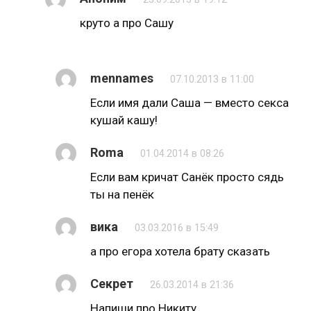
круто а про Сашу
mennames
07.10.2013 в 11:00
Если имя дали Саша — вместо секса
кушай кашу!
Roma
01.04.2014 в 08:26
Если вам кричат Санёк просто сядь
ты на пенёк
вика
03.03.2016 в 15:49
а про егора хотела брату сказать
Секрет
26.03.2014 в 21:36
Напиши про Никиту