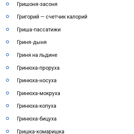
Гришоня-засоня
Григорий — счетчик калорий
Гриша-пассатижи
Гриня-дыня
Гриня на льдине
Гринюха-проруха
Гринюха-носуха
Гринюха-мокруха
Гринюха-копуха
Гринюха-бицуха
Гришка-комаришка