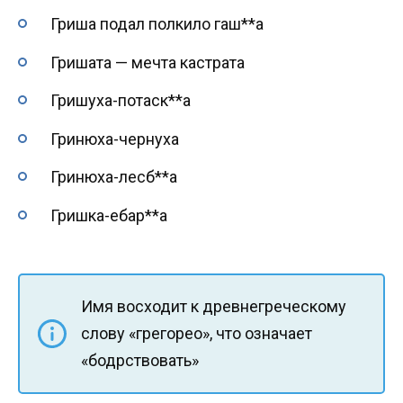
Гриша подал полкило гаш**а
Гришата — мечта кастрата
Гришуха-потаск**а
Гринюха-чернуха
Гринюха-лесб**а
Гришка-ебар**а
Имя восходит к древнегреческому
слову «грегорео», что означает
«бодрствовать»