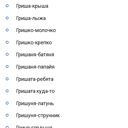
Гриша-крыша
Гриша-лыжа
Гришко-молочко
Гришко-крепко
Гришаня-батяня
Гришаня-папайя
Гришата-ребята
Гришата куда-то
Гришуня-латунь
Гришуня-струнник
Гриня-гордыня