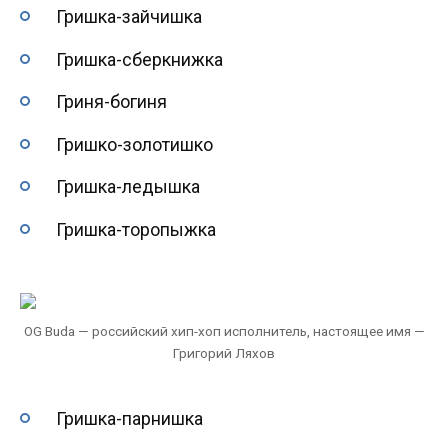
Гришка-зайчишка
Гришка-сберкнижка
Гриня-богиня
Гришко-золотишко
Гришка-ледышка
Гришка-торопыжка
OG Buda — российский хип-хоп исполнитель, настоящее имя —
Григорий Ляхов
Гришка-парнишка