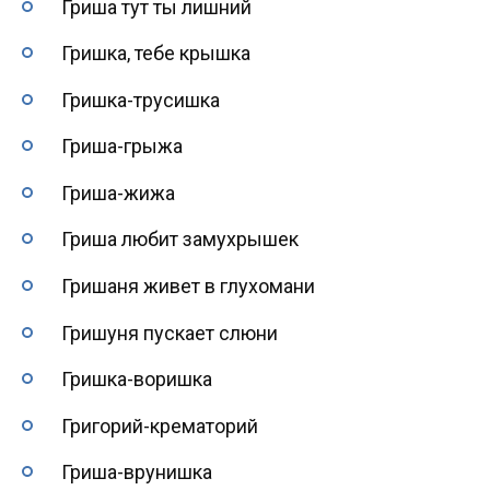
Гриша тут ты лишний
Гришка, тебе крышка
Гришка-трусишка
Гриша-грыжа
Гриша-жижа
Гриша любит замухрышек
Гришаня живет в глухомани
Гришуня пускает слюни
Гришка-воришка
Григорий-крематорий
Гриша-врунишка