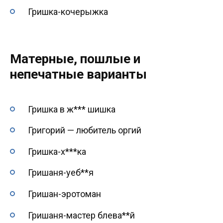
Гришка-кочерыжка
Матерные, пошлые и
непечатные варианты
Гришка в ж*** шишка
Григорий — любитель оргий
Гришка-х***ка
Гришаня-уеб**я
Гришан-эротоман
Гришаня-мастер блева**й