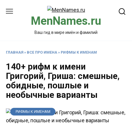
Перейти
к
MenNames.ru
содержанию
Ваш гид в мире имён и фамилий
ГЛАВНАЯ
»
ВСЕ ПРО ИМЕНА
»
РИФМЫ К ИМЕНАМ
140+ рифм к имени
Григорий, Гриша: смешные,
обидные, пошлые и
необычные варианты
РИФМЫ К ИМЕНАМ