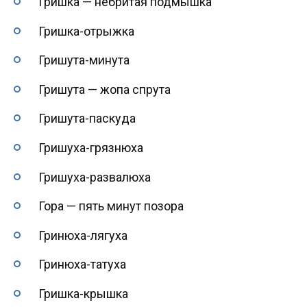
Гришка — небритая подмышка
Гришка-отрыжка
Гришута-минута
Гришута — жопа спрута
Гришута-паскуда
Гришуха-грязнюха
Гришуха-развалюха
Гора — пять минут позора
Гринюха-лягуха
Гринюха-татуха
Гришка-крышка