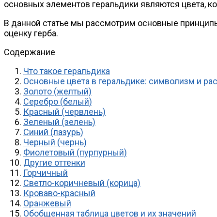
основных элементов геральдики являются цвета, ко
В данной статье мы рассмотрим основные принципы 
оценку герба.
Содержание
Что такое геральдика
Основные цвета в геральдике: символизм и р
Золото (желтый)
Серебро (белый)
Красный (червлень)
Зеленый (зелень)
Синий (лазурь)
Черный (чернь)
Фиолетовый (пурпурный)
Другие оттенки
Горчичный
Светло-коричневый (корица)
Кроваво-красный
Оранжевый
Обобщенная таблица цветов и их значений