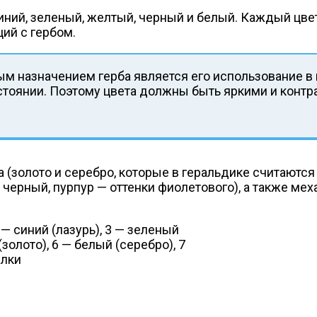
иний, зеленый, желтый, черный и белый. Каждый цве
ий с гербом.
ым назначением герба является его использование в 
стоянии. Поэтому цвета должны быть яркими и конт
а (золото и серебро, которые в геральдике считаютс
 черный, пурпур — оттенки фиолетового), а также меха
— синий (лазурь), 3 — зеленый
золото), 6 — белый (серебро), 7
елки