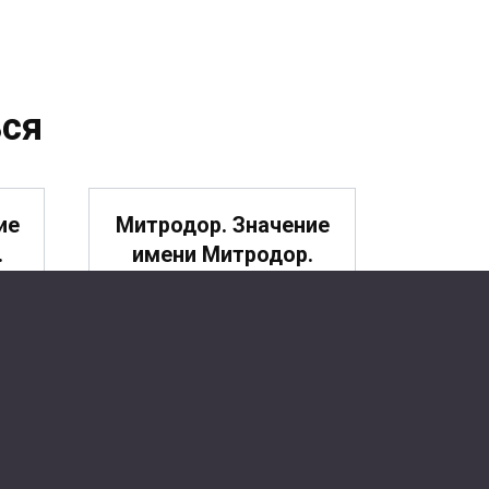
ся
ие
Митродор. Значение
.
имени Митродор.
е
Мечислав. Значение
имени Мечислав.