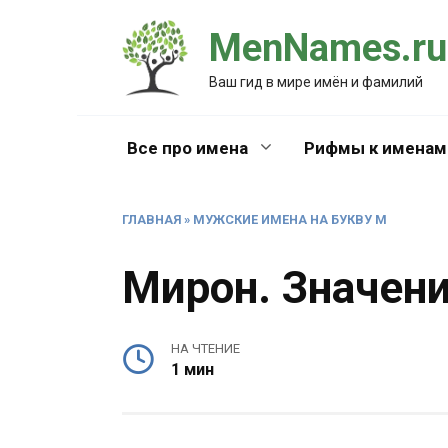
Перейти
MenNames.ru
к
содержанию
Ваш гид в мире имён и фамилий
Все про имена
Рифмы к именам
ГЛАВНАЯ
»
МУЖСКИЕ ИМЕНА НА БУКВУ М
Мирон. Значен
НА ЧТЕНИЕ
1 мин