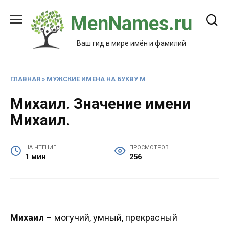
Перейти
MenNames.ru
к
содержанию
Ваш гид в мире имён и фамилий
ГЛАВНАЯ
»
МУЖСКИЕ ИМЕНА НА БУКВУ М
Михаил. Значение имени
Михаил.
НА ЧТЕНИЕ
ПРОСМОТРОВ
1 мин
256
Михаил
– могучий, умный, прекрасный