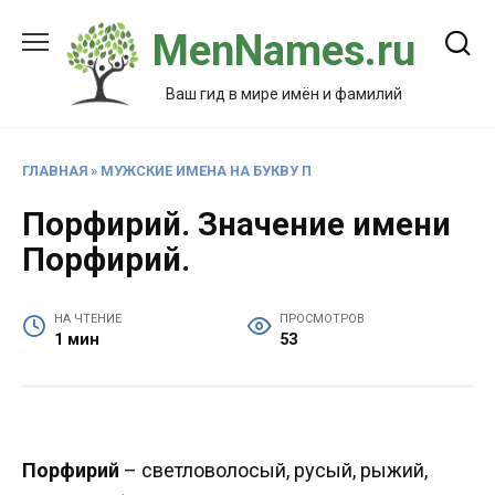
Перейти
MenNames.ru
к
содержанию
Ваш гид в мире имён и фамилий
ГЛАВНАЯ
»
МУЖСКИЕ ИМЕНА НА БУКВУ П
Порфирий. Значение имени
Порфирий.
НА ЧТЕНИЕ
ПРОСМОТРОВ
1 мин
53
Порфирий
– светловолосый, русый, рыжий,