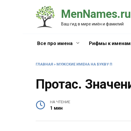
Перейти
MenNames.ru
к
содержанию
Ваш гид в мире имён и фамилий
Все про имена
Рифмы к именам
ГЛАВНАЯ
»
МУЖСКИЕ ИМЕНА НА БУКВУ П
Протас. Значен
НА ЧТЕНИЕ
1 мин