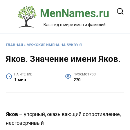
Перейти
MenNames.ru
к
содержанию
Ваш гид в мире имён и фамилий
ГЛАВНАЯ
»
МУЖСКИЕ ИМЕНА НА БУКВУ Я
Яков. Значение имени Яков.
НА ЧТЕНИЕ
ПРОСМОТРОВ
1 мин
270
Яков
– упорный, оказывающий сопротивление,
несговорчивый