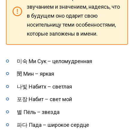
звучанием и значением, надеясь, что
в будущем оно одарит свою
носительницу теми особенностями,
которые заложены в имени.
미숙 Ми Сук – целомудренная
閔 Мин – яркая
나빛 Набитх – светлая
포장 Набит – свет мой
별 Пёль – звезда
파다 Пада – широкое сердце