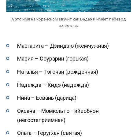
А это имя на корейском звучит как Бадаэ и имеет перевод
«морская»
Маргарита – Дзиндзю (жемчужная)
Мария – Соурарин (горькая)
Наталья – Тэгонан (рожденная)
Надежда – Кидэ (надежда)
Нина – Еовань (царица)
Оксана – Момюль го –ийеобнэн
(негостеприимная)
Ольга – Гёругхан (святая)