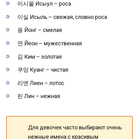
이시울 Исыул – роса
이실 Исыль – свежая, словно роса
용 Йонг – смелая
연 Йеон – мужественная
김 Ким – золотая
쿠앙 Куанг – чистая
리엔 Лиен – лотос
린 Лин – нежная
Для девочек часто выбирают очень
нежные имена с красивым