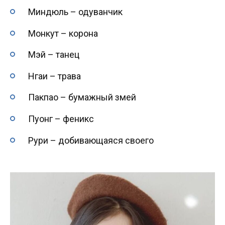
Миндюль – одуванчик
Монкут – корона
Мэй – танец
Нгаи – трава
Пакпао – бумажный змей
Пуонг – феникс
Рури – добивающаяся своего