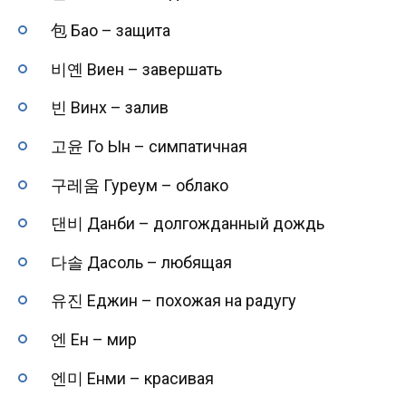
包 Бао – защита
비옌 Виен – завершать
빈 Винх – залив
고윤 Го Ын – симпатичная
구레움 Гуреум – облако
댄비 Данби – долгожданный дождь
다솔 Дасоль – любящая
유진 Еджин – похожая на радугу
엔 Ен – мир
엔미 Енми – красивая