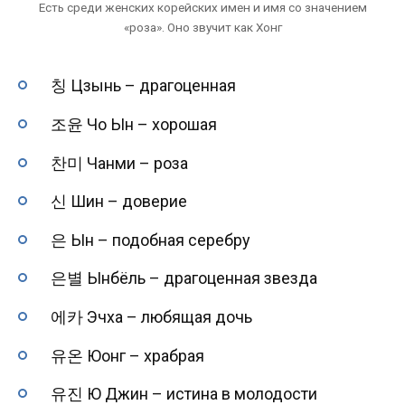
Есть среди женских корейских имен и имя со значением
«роза». Оно звучит как Хонг
칭 Цзынь – драгоценная
조윤 Чо Ын – хорошая
찬미 Чанми – роза
신 Шин – доверие
은 Ын – подобная серебру
은별 Ынбёль – драгоценная звезда
에카 Эчха – любящая дочь
유온 Юонг – храбрая
유진 Ю Джин – истина в молодости