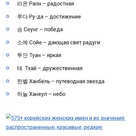
라온 Раон – радостная
루다 Ру-да – достижение
승 Сеунг – победа
소예 Сойе – дающая свет радуги
투안 Туан – яркая
태 Тхай – дружественная
한벨 Ханбёль – путеводная звезда
하늘 Ханеул – небо