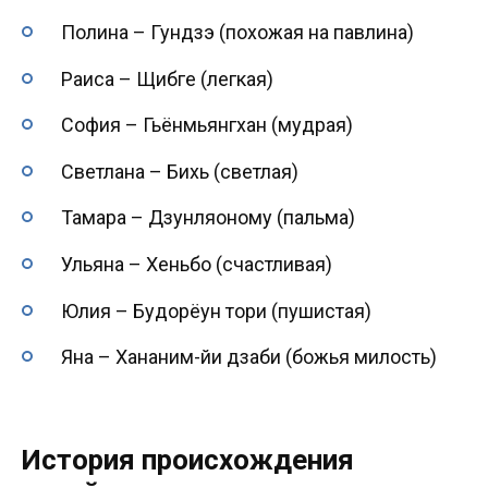
Полина – Гундзэ (похожая на павлина)
Раиса – Щибге (легкая)
София – Гьёнмьянгхан (мудрая)
Светлана – Бихь (светлая)
Тамара – Дзунляоному (пальма)
Ульяна – Хеньбо (счастливая)
Юлия – Будорёун тори (пушистая)
Яна – Хананим-йи дзаби (божья милость)
История происхождения