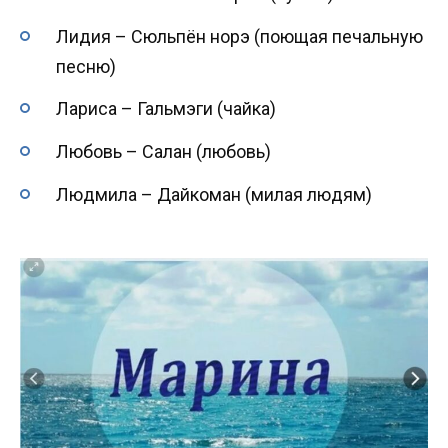
Лидия – Сюльпён норэ (поющая печальную
песню)
Лариса – Гальмэги (чайка)
Любовь – Салан (любовь)
Людмила – Дайкоман (милая людям)