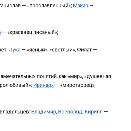
танислав — «прославленный»;
Макар
—
ф
— «красавец писаный»;
вет:
Лука
— «ясный», «светлый», Филат —
замечательных понятий, как «мир», «душевная
ролюбивый»;
Иринарх
— «миротворец»,
х владельцев:
Владимир
,
Всеволод;
Кирилл
—