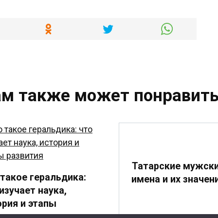
ам также может понравить
Татарские мужск
 такое геральдика:
имена и их значен
изучает наука,
ория и этапы
вития