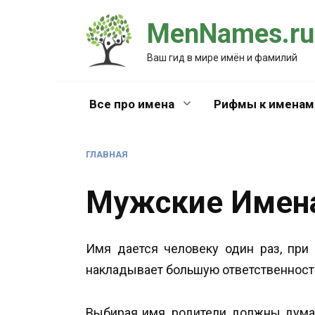
Перейти
MenNames.ru
к
содержанию
Ваш гид в мире имён и фамилий
Все про имена
Рифмы к именам
ГЛАВНАЯ
Мужские Имен
Имя дается человеку один раз, при
накладывает большую ответственность
Выбирая имя, родители должны думат