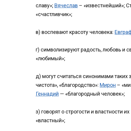
славу»;
Вячеслав
– «известнейший»; С
«счастливчик»;
в) воспевают красоту человека:
Евгра
г) символизируют радость, любовь и с
«любимый»;
д) могут считаться синонимами таких 
чистота», «благородство»:
Мирон
– «ми
Геннадий
— «благородный человек»;
з) говорят о строгости и властности и
«властный»;