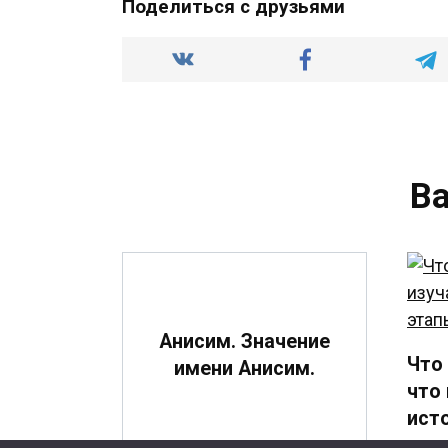
Поделиться с друзьями
В
Анисим. Значение
Что
имени Анисим.
что 
ист
раз