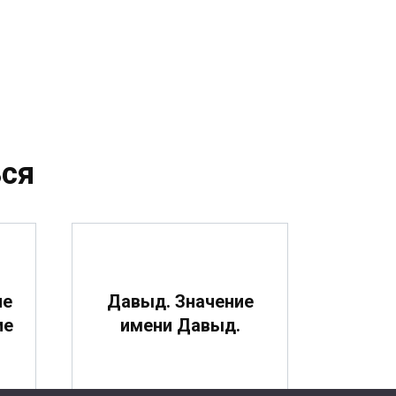
ся
ие
Давыд. Значение
ие
имени Давыд.