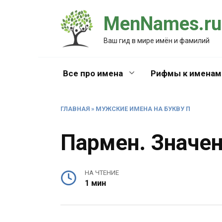
Перейти
MenNames.ru
к
содержанию
Ваш гид в мире имён и фамилий
Все про имена
Рифмы к именам
ГЛАВНАЯ
»
МУЖСКИЕ ИМЕНА НА БУКВУ П
Пармен. Значе
НА ЧТЕНИЕ
1 мин