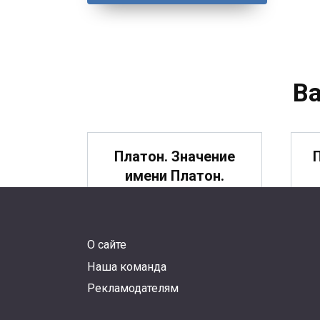
В
Платон. Значение
имени Платон.
О сайте
Протас. Значение
П
Наша команда
имени Протас.
Рекламодателям