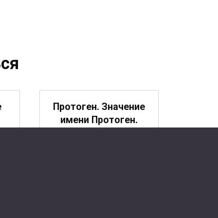
ся
е
Протоген. Значение
имени Протоген.
Порфирий. Значение
имени Порфирий.