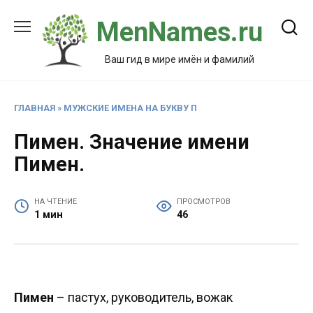
Перейти
MenNames.ru
к
содержанию
Ваш гид в мире имён и фамилий
ГЛАВНАЯ
»
МУЖСКИЕ ИМЕНА НА БУКВУ П
Пимен. Значение имени
Пимен.
НА ЧТЕНИЕ
ПРОСМОТРОВ
1 мин
46
Пимен
– пастух, руководитель, вожак