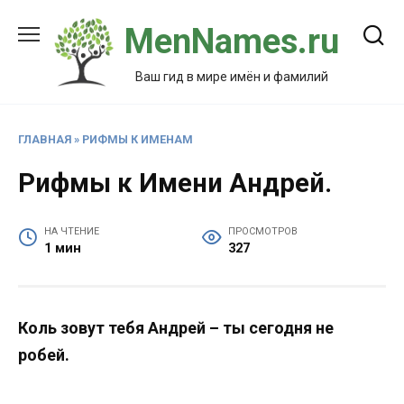
Перейти
MenNames.ru
к
содержанию
Ваш гид в мире имён и фамилий
ГЛАВНАЯ
»
РИФМЫ К ИМЕНАМ
Рифмы к Имени Андрей.
НА ЧТЕНИЕ
ПРОСМОТРОВ
1 мин
327
Коль зовут тебя Андрей – ты сегодня не
робей.