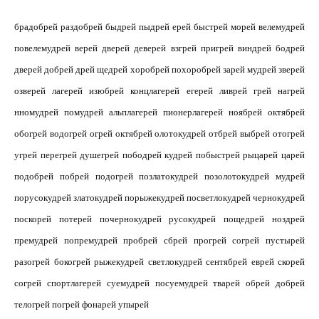
брадобрей раздобрей быдрей пыдрей ерей
быстрей морей
велемудрей
повелемудрей верей дверей деверей взгрей пригрей виндрей бодрей
дверей добрей
дрей щедрей хоробрей похоробрей
зарей мудрей
зверей
озверей лагерей изюбрей концлагерей егерей ливрей грей нагрей
нномудрей помудрей альплагерей пионерлагерей ноябрей октябрей
обогрей водогрей огрей
октябрей
олотокудрей отбрей выбрей отогрей
угрей перегрей душегрей пободрей кудрей
побыстрей рыцарей царей
подобрей побрей подогрей позлатокудрей позолотокудрей мудрей
порусокудрей златокудрей порыжекудрей посветлокудрей чернокудрей
поскорей потерей
почернокудрей русокудрей пощедрей ноздрей
премудрей попремудрей пробрей сбрей прогрей согрей
пустырей
разогрей бокогрей рыжекудрей светлокудрей сентябрей еврей
скорей
согрей
спортлагерей суемудрей посуемудрей
тварей
обрей добрей
телогрей погрей
фонарей упырей