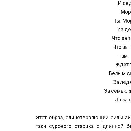
И се
Мор
Ты, Мо
Из де
Что за 
Что за 
Там 
Ждет 
Белым с
За лед
За семью 
Да за 
Этот образ, олицетворяющий силы з
таки сурового старика с длинной 