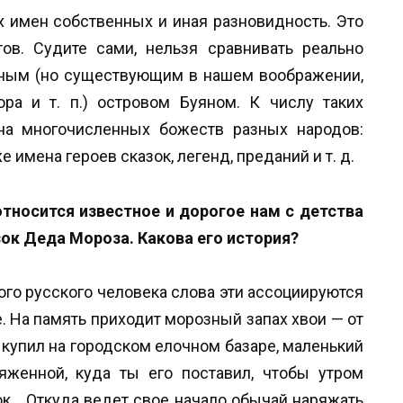
 имен собственных и иная разновидность. Это
в. Судите сами, нельзя сравнивать реально
ым (но существующим в нашем воображении,
ора и т. п.) островом Буяном. К числу таких
ена многочисленных божеств разных народов:
е имена героев сказок, легенд, преданий и т. д.
относится известное и дорогое нам с детства
ок Деда Мороза. Какова его история?
ого русского человека слова эти ассоциируются
 На память приходит морозный запах хвои — от
и купил на городском елочном базаре, маленький
яженной, куда ты его поставил, чтобы утром
ок… Откуда ведет свое начало обычай наряжать