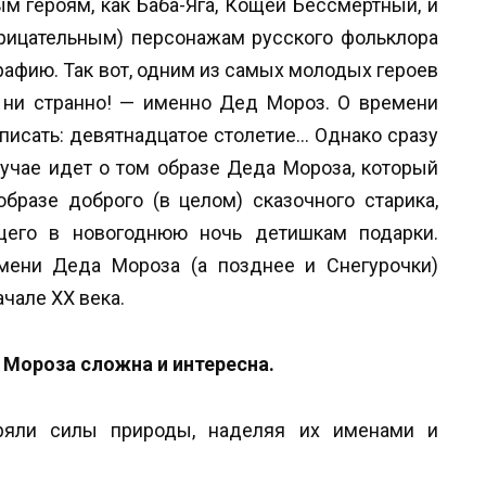
ым героям, как Баба-Яга, Кощей Бессмертный, и
трицательным) персонажам русского фольклора
рафию. Так вот, одним из самых молодых героев
о ни странно! — именно Дед Мороз. О времени
писать: девятнадцатое столетие… Однако сразу
лучае идет о том образе Деда Мороза, который
бразе доброго (в целом) сказочного старика,
щего в новогоднюю ночь детишкам подарки.
мени Деда Мороза (а позднее и Снегурочки)
ачале XX века.
 Мороза сложна и интересна.
ряли силы природы, наделяя их именами и