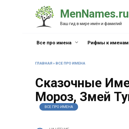
Перейти
MenNames.ru
к
содержанию
Ваш гид в мире имён и фамилий
Все про имена
Рифмы к именам
ГЛАВНАЯ
»
ВСЕ ПРО ИМЕНА
Сказочные Име
Мороз, Змей Ту
ВСЕ ПРО ИМЕНА