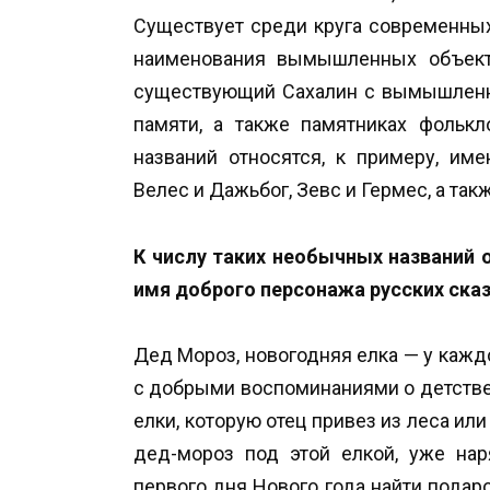
Существует среди круга современных
наименования вымышленных объекто
существующий Сахалин с вымышленн
памяти, а также памятниках фолькл
названий относятся, к примеру, им
Велес и Дажьбог, Зевс и Гермес, а такж
К числу таких необычных названий 
имя доброго персонажа русских сказ
Дед Мороз, новогодняя елка — у кажд
с добрыми воспоминаниями о детстве.
елки, которую отец привез из леса ил
дед-мороз под этой елкой, уже нар
первого дня Нового года найти подар