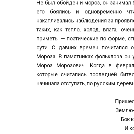
Не был обойден и мороз, он занимал
его боялись и одновременно чт
накапливались наблюдения за проявле
таких, как тепло, холод, влага, о
приметы — поэтические по форме, ст
сути. С давних времен почитался о
Мороза. В памятниках фольклора он у
Мороз Морозович. Когда в феврал
которые считались последней битво
начинала отступать, по русским дерев
Пришел
Землю-
Бок к
И к