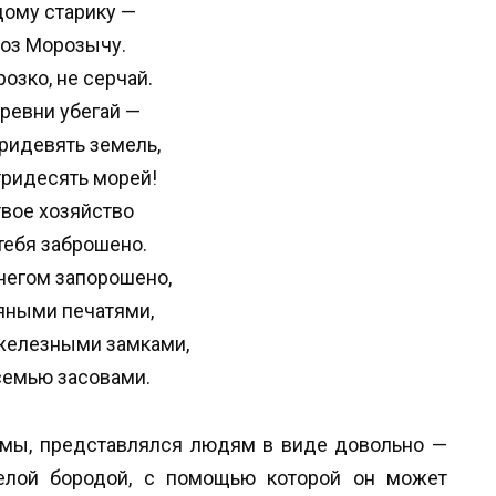
дому старику —
оз Морозычу.
розко, не серчай.
ревни убегай —
тридевять земель,
тридесять морей!
твое хозяйство
тебя заброшено.
негом запорошено,
яными печатями,
железными замками,
семью засовами.
имы, представлялся людям в виде довольно —
белой бородой, с помощью которой он может