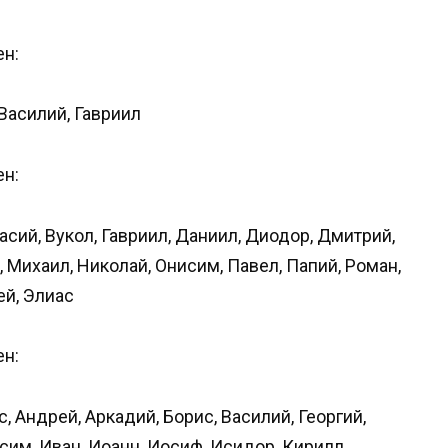
ен:
 Василий, Гавриил
ен:
асий, Вукол, Гавриил, Даниил, Диодор, Дмитрий,
, Михаил, Николай, Онисим, Павел, Папий, Роман,
ей, Элиас
ен:
, Андрей, Аркадий, Борис, Василий, Георгий,
сим, Иван, Иоанн, Иосиф, Исидор, Кирилл,