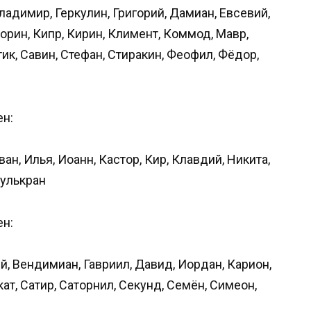
ладимир, Геркулин, Григорий, Дамиан, Евсевий,
сорин, Кипр, Кирин, Климент, Коммод, Мавр,
ик, Савин, Стефан, Стиракин, Феофил, Фёдор,
ен:
ан, Илья, Иоанн, Кастор, Кир, Клавдий, Никита,
Фулькран
ен:
й, Вендимиан, Гавриил, Давид, Иордан, Карион,
ат, Сатир, Саторнил, Секунд, Семён, Симеон,