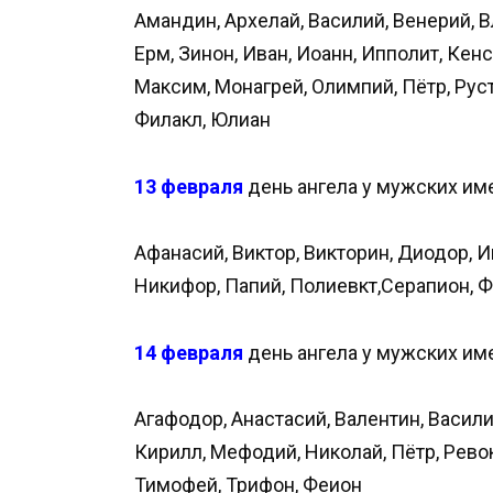
Амандин, Архелай, Василий, Венерий, В
Ерм, Зинон, Иван, Иоанн, Ипполит, Кен
Максим, Монагрей, Олимпий, Пётр, Руст
Филакл, Юлиан
13 февраля
день ангела у мужских им
Афанасий, Виктор, Викторин, Диодор, Ив
Никифор, Папий, Полиевкт,Серапион, 
14 февраля
день ангела у мужских им
Агафодор, Анастасий, Валентин, Васили
Кирилл, Мефодий, Николай, Пётр, Ревок
Тимофей, Трифон, Феион