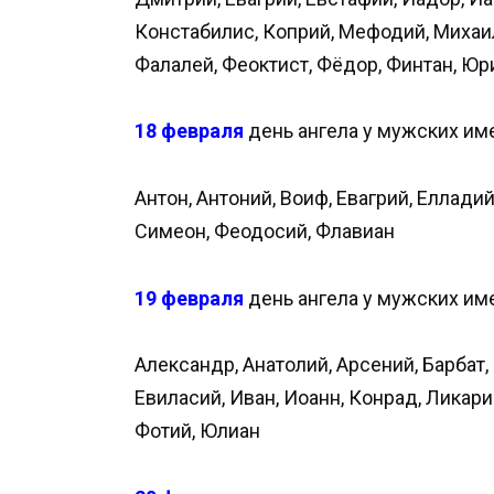
Констабилис, Коприй, Мефодий, Михаил
Фалалей, Феоктист, Фёдор, Финтан, Юр
18 февраля
день ангела у мужских им
Антон, Антоний, Воиф, Евагрий, Еллади
Симеон, Феодосий, Флавиан
19 февраля
день ангела у мужских им
Александр, Анатолий, Арсений, Барбат,
Евиласий, Иван, Иоанн, Конрад, Ликари
Фотий, Юлиан