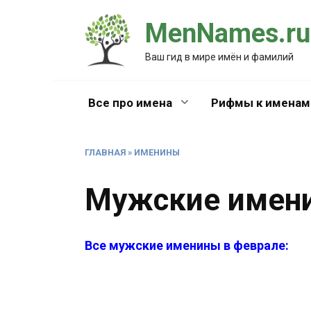
Перейти
MenNames.ru
к
содержанию
Ваш гид в мире имён и фамилий
Все про имена
Рифмы к именам
ГЛАВНАЯ
»
ИМЕНИНЫ
Мужские имени
Все мужские именины в феврале: