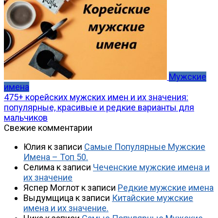
Мужские
имена
475+ корейских мужских имен и их значения:
популярные, красивые и редкие варианты для
мальчиков
Свежие комментарии
Юлия
к записи
Самые Популярные Мужские
Имена – Топ 50.
Селима
к записи
Чеченские мужские имена и
их значение
Яспер Моглот
к записи
Редкие мужские имена
Выдумщица
к записи
Китайские мужские
имена и их значение.