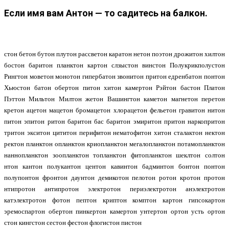
Если имя вам Антон — то садитесь на балкон.
стон бетон бутон плутон рассветон каратон нетон поэтон дрожитон хилтон
бостон баритон планктон картон слзыстон винстон Полукрикполустон
Рингтон моветон монотон гипербатон звонитон притон едренбатон понтон
Хьюстон батон обертон питон хитон камертон Рэйтон бастон Платон
Пэттон Мильтон Милтон жетон Вашингтон каметон магнетон перетон
кретон ацетон мацетон бромацетон хлорацетон фельетон гравитон нитон
питон эпитон ритон баритон бас баритон эмиритон притон наркопритон
тритон экситон цититон перифитон нематофитон хитон сталактон нектон
ректон планктон опланктон криопланктон мегалопланктон потамопланктон
наннопланктон зоопланктон топланктон фитопланктон шеклтон солтон
нтон кантон полукантон центон кавинтон бадминтон бонтон понтон
полупонтон фронтон даунтон демикотон пелотон ротон кротон протон
нтипротон антипротон электротон периэлектротон анэлектротон
катэлектротон фотон пептон криптон комптон картон гипсокартон
эремоспартон обертон пинкертон камертон унтертон ортон усть ортон
стон кингстон сестон фестон флогистон пистон